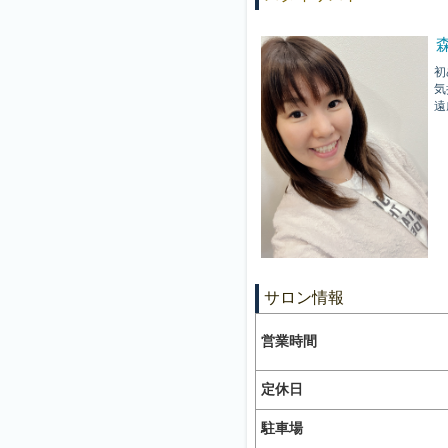
初
気
遠
サロン情報
営業時間
定休日
駐車場