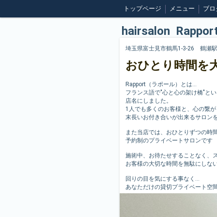
トップページ
メニュー
ブロ
hairsalon Rappor
埼玉県富士見市鶴馬1-3-26 鶴瀬
おひとり時間を大
Rapport（ラポール）とは…
フランス語で"心と心の架け橋"と
店名にしました。
1人でも多くのお客様と、心の繋が
末長いお付き合いが出来るサロン
また当店では、おひとりずつの時
予約制のプライベートサロンです
施術中、お待たせすることなく、
お客様の大切な時間を無駄にしな
回りの目を気にする事なく…
あなただけの貸切プライベート空