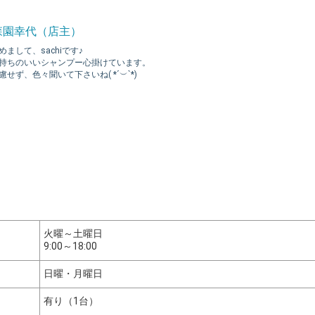
森園幸代（店主）
めまして、sachiです♪
持ちのいいシャンプー心掛けています。
慮せず、色々聞いて下さいね( *´︶`*)
火曜～土曜日
9:00～18:00
日曜・月曜日
有り（1台）