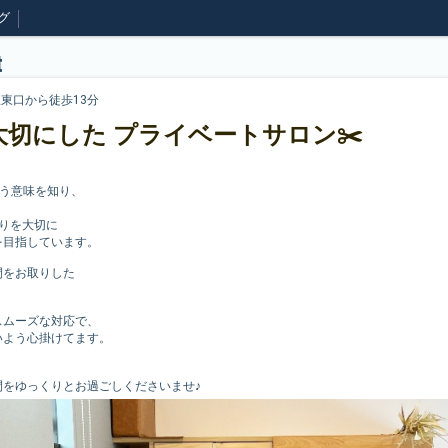
グ
t
駅東口から徒歩13分
切にした プライベートサロン✂️
いう意味を知り、
りを大切に
を目指しています。
間をお取りした
スムーズな対応で、
いよう心掛けてます。
間をゆっくりとお過ごしくださいませ♪